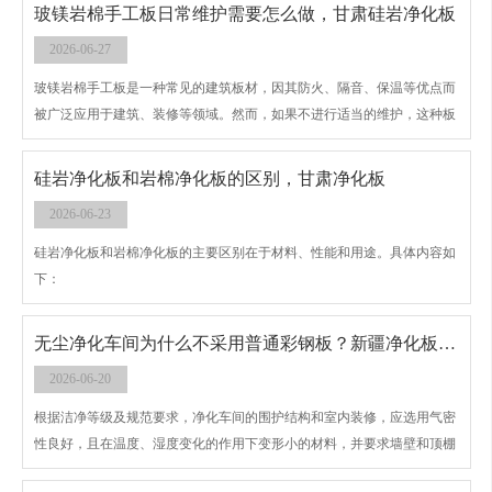
玻镁岩棉手工板日常维护需要怎么做，甘肃硅岩净化板
2026-06-27
玻镁岩棉手工板是一种常见的建筑板材，因其防火、隔音、保温等优点而
被广泛应用于建筑、装修等领域。然而，如果不进行适当的维护，这种板
材容易出现损坏和老化。因此，了解玻镁岩棉手工板的日常维护方法非常
重要。
硅岩净化板和岩棉净化板的区别，甘肃净化板
2026-06-23
硅岩净化板和岩棉净化板的主要区别在于材料、性能和用途。具体内容如
下：
无尘净化车间为什么不采用普通彩钢板？新疆净化板厂家
2026-06-20
根据洁净等级及规范要求，净化车间的围护结构和室内装修，应选用气密
性良好，且在温度、湿度变化的作用下变形小的材料，并要求墙壁和顶棚
的表面光洁、平整、不起灰、不落尘、耐腐蚀、耐冲击、易清洗、避免眩