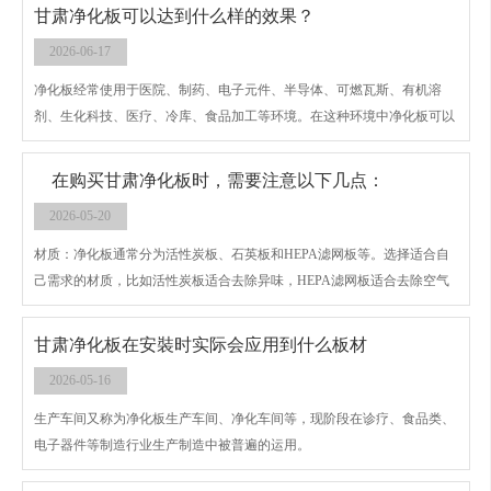
光的材料。
甘肃净化板可以达到什么样的效果？
2026-06-17
净化板经常使用于医院、制药、电子元件、半导体、可燃瓦斯、有机溶
剂、生化科技、医疗、冷库、食品加工等环境。在这种环境中净化板可以
起到什么样的作用，达到什么样的效果呢？对于不同的环境使用同一种净
化板，还是可以根据使用环境来选择净化板呢？
在购买甘肃净化板时，需要注意以下几点：
2026-05-20
材质：净化板通常分为活性炭板、石英板和HEPA滤网板等。选择适合自
己需求的材质，比如活性炭板适合去除异味，HEPA滤网板适合去除空气
中的颗粒物等。
甘肃净化板在安裝时实际会应用到什么板材
2026-05-16
生产车间又称为净化板生产车间、净化车间等，现阶段在诊疗、食品类、
电子器件等制造行业生产制造中被普遍的运用。