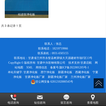
桔皮纹净化板
共 3 条记录 1 页
联系人：张总
联系电话：18219719966
联系座机：0931-6505155
联系地址：甘肃省兰州市永豋县树屏镇大天源建材市场F区13号
CopyRight © 版权所有:
甘肃中兴彩钢有限公司
技术支持:
甘肃启航
网
站地图
XML
商情信息
备案号:
陇ICP备2022001205号-1
本站关键字:
甘肃净化板
西宁净化板
新疆净化板
西藏净化板
宁夏
净化板
甘肃净化板厂家
新疆净化板厂家
兰州净化板厂家
甘公网安备
62012102000545号
电话咨询
短信咨询
留言咨询
查看地图