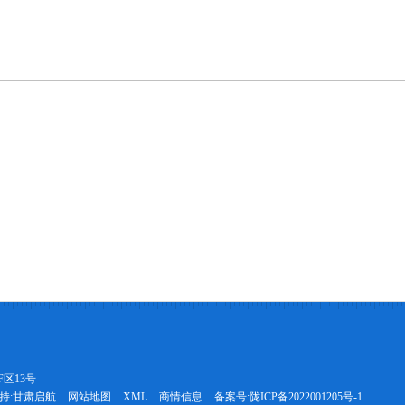
区13号
持:
甘肃启航
网站地图
XML
商情信息
备案号:
陇ICP备2022001205号-1