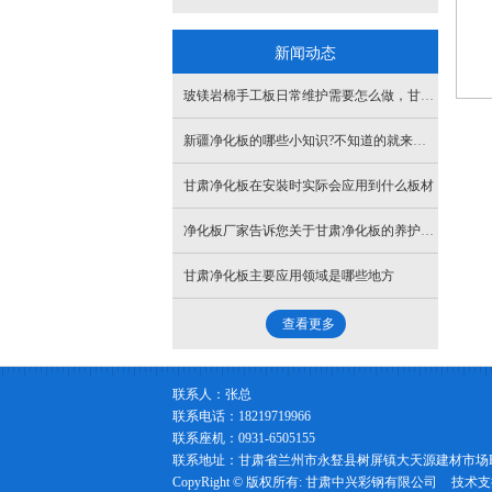
新闻动态
玻镁岩棉手工板日常维护需要怎么做，甘肃硅岩净化板
新疆净化板的哪些小知识?不知道的就来看看
甘肃净化板在安裝时实际会应用到什么板材
净化板厂家告诉您关于甘肃净化板的养护方法
甘肃净化板主要应用领域是哪些地方
查看更多
联系人：张总
联系电话：18219719966
联系座机：0931-6505155
联系地址：甘肃省兰州市永豋县树屏镇大天源建材市场F
CopyRight © 版权所有:
甘肃中兴彩钢有限公司
技术支