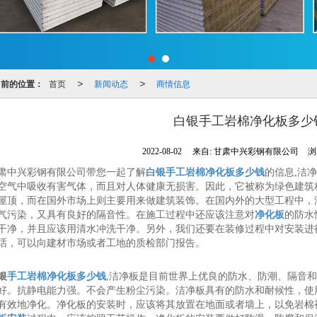
当前的位置：
首页
新闻动态
商情信息
>
>
白银手工岩棉净化板多少
2022-08-02
来自:
甘肃中兴彩钢有限公司
浏
肃中兴彩钢有限公司带您一起了解
白银手工岩棉净化板多少钱
的信息,洁
空气中吸收有害气体，而且对人体健康无损害。因此，它被称为绿色建筑
屋顶，而在国外市场上则主要用来做建筑装饰。在国内外的大型工程中，
气污染，又具有良好的隔音性。在施工过程中还应该注意对
净化板
的防水
干净，并且应该用清水冲洗干净。另外，我们还要在装修过程中对安装进
话，可以向建材市场或者工地的质检部门报告。
银
手工岩棉净化板多少钱
,洁净板是目前世界上优良的防水、防潮、隔音
好。抗静电能力强。不会产生粉尘污染。洁净板具有的防水和耐候性，使
有效地净化。净化板的安装时，应该将其放置在地面或者墙上，以免岩棉