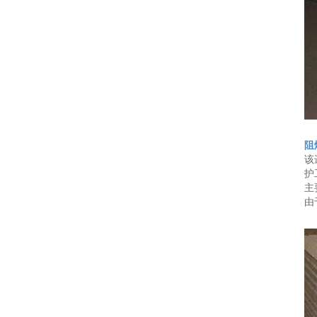
阻
该
护
主
由