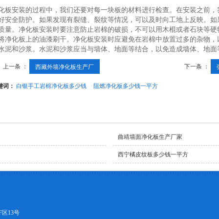
化板安装的过程中，我们还要对每一块板的材料进行检查。在安装之前，
好安全防护。如果发现有裂缝、裂纹等情况，可以及时向工地上反映。如
质量。净化板安装时要注意防止岩棉的破损，不可以用木棍或者石块等硬
将净化板上的油漆刷干。净化板安装时应避免在岩棉中放置过多的杂物，
水泥和沙浆。水泥和沙浆应当与墙体、地面等结合，以免造成墙体、地面
上一条 ：
下一条 ：
西藏外墙净化板生产厂
键词：
白银手工岩棉净化板多少钱
阻燃净化板多少钱一平方
曲靖墙面净化板生产厂家
西宁橘皮纹板多少钱一平方
区13号