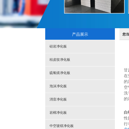
产品展示
您
硅岩净化板
桔皮纹净化板
甘
硫氧镁净化板
在
的
泡沫净化板
空
洗
的
消音净化板
白
岩棉净化板
性
行
中空玻镁净化板