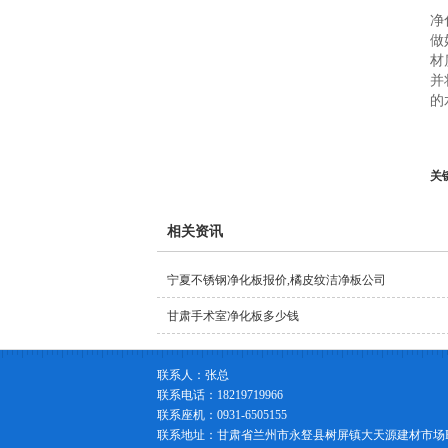
净
做
材
并
的
关
相关资讯
宁夏不锈钢净化板报价,橘皮纹洁净板公司
甘肃手术室净化板多少钱
联系人：张总
联系电话：18219719966
联系座机：0931-6505155
联系地址：甘肃省兰州市永豋县树屏镇大天源建材市场F