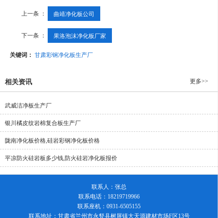
上一条 ：
曲靖净化板公司
下一条 ：
果洛泡沫净化板厂家
关键词：
甘肃彩钢净化板生产厂
更多>>
相关资讯
武威洁净板生产厂
银川橘皮纹岩棉复合板生产厂
陇南净化板价格,硅岩彩钢净化板价格
平凉防火硅岩板多少钱,防火硅岩净化板报价
联系人：张总
联系电话：18219719966
联系座机：0931-6505155
联系地址：甘肃省兰州市永豋县树屏镇大天源建材市场F区13号