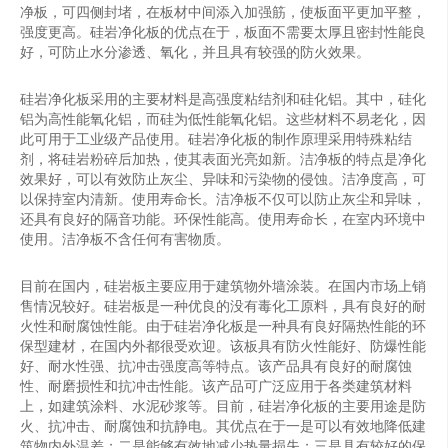
净板，可四侧封堵，在板材中间添入加强筋，使板面平更加平整，
强度更高。硅岩净化板的优点在于，板面不需要太厚且密封性能良
好，可防止水分渗透、氧化，并且具有较强的防火效果。
硅岩净化板采用的主要材料是高强度粘结剂和硅化铝。其中，硅化
铝为高性能氧化铝，而硅为低性能氧化铝。这些材料不易老化，因
此可用于工业级产品使用。硅岩净化板的制作原理采用特殊粘结
剂，将硅岩粉碎后加热，使其表面光亮如新。洁净板的特点是净化
效果好，可以有效防止灰尘、异味和污染物的侵蚀。洁净度高，可
以保持室内清新。使用寿命长。洁净板不仅可以防止灰尘和异味，
还具有良好的隔音功能。环保性能高。使用寿命长，在室内环境中
使用。洁净板不含任何有害物质。
目前在国内，硅岩板主要应用于建筑物外墙涂装。在国内市场上销
售情况较好。硅岩板是一种优良的没有毒化工原料，具有良好的耐
火性和耐腐蚀性能。由于硅岩净化板是一种具有良好隔热性能的环
保型建材，在国内外都很受欢迎。该板具有防火性能好、防爆性能
好、耐水性强、抗冲击强度高等特点。该产品具有良好的耐腐蚀
性、耐磨损性和抗冲击性能。该产品可广泛应用于各类建筑材料
上，如建筑涂料、水泥砂浆等。目前，硅岩净化板的主要用途是防
火、抗冲击、耐腐蚀和抗静电。其优点在于一是可以有效地降低建
筑物内外温差；二是能够有效地减少热量损失；三是具有较好的保