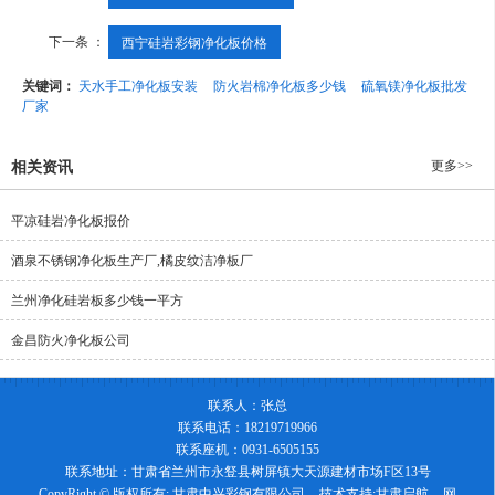
下一条 ：
西宁硅岩彩钢净化板价格
关键词：
天水手工净化板安装
防火岩棉净化板多少钱
硫氧镁净化板批发
厂家
更多>>
相关资讯
平凉硅岩净化板报价
酒泉不锈钢净化板生产厂,橘皮纹洁净板厂
兰州净化硅岩板多少钱一平方
金昌防火净化板公司
联系人：张总
联系电话：18219719966
联系座机：0931-6505155
联系地址：甘肃省兰州市永豋县树屏镇大天源建材市场F区13号
CopyRight © 版权所有:
甘肃中兴彩钢有限公司
技术支持:
甘肃启航
网