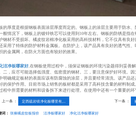
板的厚度是根据钢板表面涂层厚度而定的。钢板上的涂层主要用于防水、
一般情况下，钢板上的镀锌铁芯可以使用到10年左右。钢板的防锈是指
护钢材不受损坏。橘皮纹岩棉净化板采用的高科技材料，它不仅具有良好
还采用了特殊的防护材料金属板。在防护上，该产品具有良好的透气性、
积的金属网，在防火方面也有较好的效果。
化洁净板哪家好
,在钢板使用过程中，须保证钢板的环境污染题得到妥善
。二，应尽可能选择低强度、低密度的钢材。三，要注意保护好环境。因
中明确规定板材的表面应该有防腐蚀的涂层，并且要经常清洗。该产品还
好的保护作用。目前市场上销售的板材都是采用了高科技含量的材料制成
过程中所需要的材料和设备拆下来进行处理。在使用中还有一个重要的环
上一条 ：
下一条 ：
定西硫岩镁净化板哪里有,...
键词：
张掖橘皮纹板报价
洁净板哪家好
净化洁净板哪家好