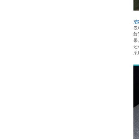
洁
仅
纹
果
还
采