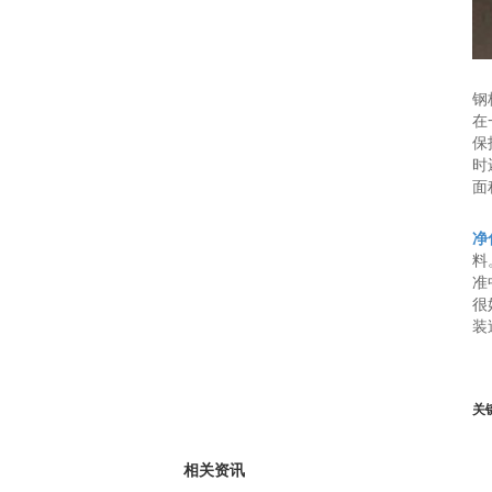
钢
在
保
时
面
净
料
准
很
装
关
相关资讯