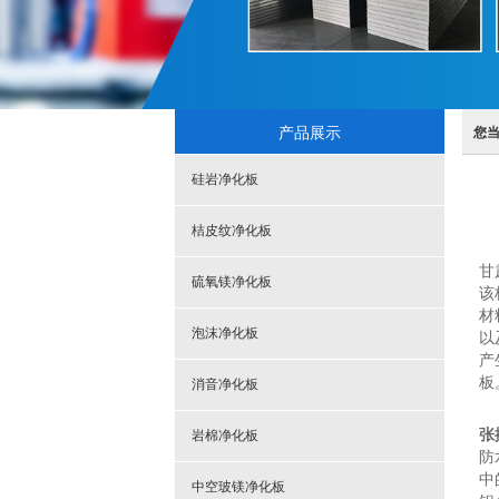
产品展示
您
硅岩净化板
桔皮纹净化板
甘
硫氧镁净化板
该
材
泡沫净化板
以
产
板
消音净化板
张
岩棉净化板
防
中
中空玻镁净化板