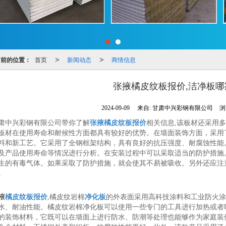
当前的位置：
首页
新闻动态
商情信息
>
>
张掖橘皮纹板报价,洁净板哪
2024-09-09
来自:
甘肃中兴彩钢有限公司
浏
肃中兴彩钢有限公司带你了解
张掖橘皮纹板报价
相关信息,该板材还采用
板材在使用寿命和耐候性方面都具有较好的优势。在墙面装饰方面，采用
料和新工艺。它采用了全钢框架结构，具有良好的抗压强度、耐腐蚀性能
及产品使用寿命等情况进行分析。在安装过程中可以采取适当的防护措施
生的有毒气体。如果采取了防护措施，就会使其不易被吸收。另外还应注
。
掖
橘皮纹板报价
,橘皮纹岩棉
净化板
的外表面采用高科技涂料和工业防火涂
水、耐油性能。橘皮纹岩棉净化板可以使用一些专门的工具进行加热或者
的装饰材料，它既可以在墙面上进行防水、防潮等处理也能够作为家庭装