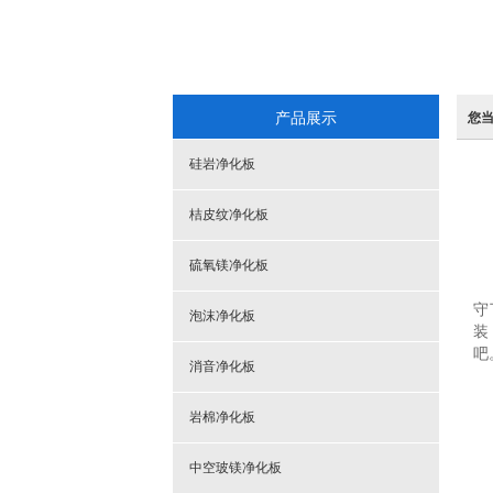
产品展示
您
硅岩净化板
桔皮纹净化板
硫氧镁净化板
守
泡沫净化板
装
吧
消音净化板
岩棉净化板
2
3
中空玻镁净化板
因