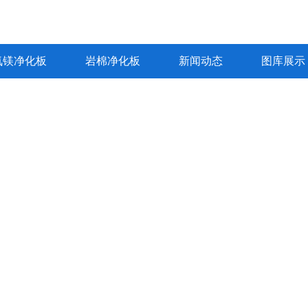
氧镁净化板
岩棉净化板
新闻动态
图库展示