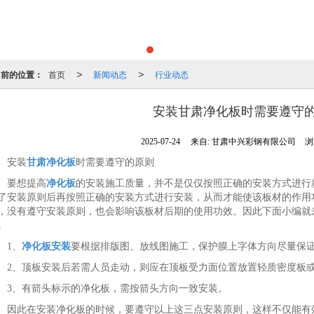
当前的位置：
首页
新闻动态
行业动态
>
>
安装甘肃净化板时需要遵守
2025-07-24
来自:
甘肃中兴彩钢有限公司
浏
安装
甘肃净化板
时需要遵守的原则
要想提高
净化板
的安装施工质量，并不是仅仅按照正确的安装方式进行
了安装原则后再按照正确的安装方式进行安装，从而才能使该板材的作用
，没有遵守安装原则，也会影响该板材后期的使用功效。因此下面小编就
。
1、
净化板安装
要根据排版图、放线图施工，保护膜上字体方向尽量保
、顶板安装后若需人员走动，则应在顶板受力面位置放置轻质密度板或
、有箭头标示的净化板，需按箭头方向一致安装。
此在安装净化板的时候，要遵守以上这三点安装原则，这样不仅能有效