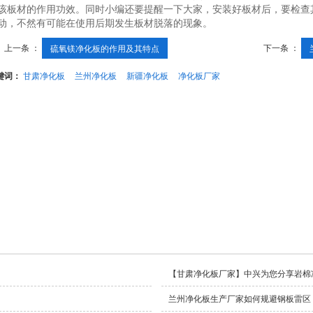
该板材的作用功效。同时小编还要提醒一下大家，安装好板材后，要检查
动，不然有可能在使用后期发生板材脱落的现象。
上一条 ：
下一条 ：
硫氧镁净化板的作用及其特点
键词：
甘肃净化板
兰州净化板
新疆净化板
净化板厂家
【甘肃净化板厂家】中兴为您分享岩棉
兰州净化板生产厂家如何规避钢板雷区