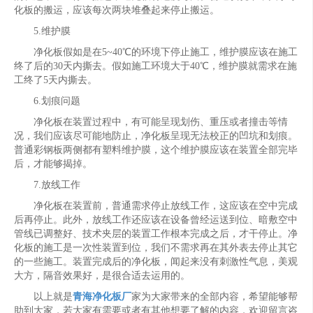
化板的搬运，应该每次两块堆叠起来停止搬运。
5.维护膜
净化板假如是在5~40℃的环境下停止施工，维护膜应该在施工
终了后的30天内撕去。假如施工环境大于40℃，维护膜就需求在施
工终了5天内撕去。
6.划痕问题
净化板在装置过程中，有可能呈现划伤、重压或者撞击等情
况，我们应该尽可能地防止，净化板呈现无法校正的凹坑和划痕。
普通彩钢板两侧都有塑料维护膜，这个维护膜应该在装置全部完毕
后，才能够揭掉。
7.放线工作
净化板在装置前，普通需求停止放线工作，这应该在空中完成
后再停止。此外，放线工作还应该在设备曾经运送到位、暗敷空中
管线已调整好、技术夹层的装置工作根本完成之后，才干停止。净
化板的施工是一次性装置到位，我们不需求再在其外表去停止其它
的一些施工。装置完成后的净化板，闻起来没有刺激性气息，美观
大方，隔音效果好，是很合适去运用的。
以上就是
青海净化板厂
家为大家带来的全部内容，希望能够帮
助到大家，若大家有需要或者有其他想要了解的内容，欢迎留言咨