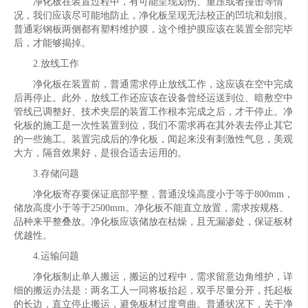
净化板在装置过程中，有可能呈现划伤、重压或者撞击等情
况，我们应该尽可能地防止，净化板呈现无法校正的凹坑和划痕。
普通彩钢板两侧都有塑料维护膜，这个维护膜应该在装置全部完毕
后，才能够揭掉。
2.放线工作
净化板在装置前，普通需求停止放线工作，这应该在空中完成
后再停止。此外，放线工作还应该在设备曾经运送到位、暗敷空中
管线已调整好、技术夹层的装置工作根本完成之后，才干停止。净
化板的施工是一次性装置到位，我们不需求再在其外表去停止其它
的一些施工。装置完成后的净化板，闻起来没有刺激性气息，美观
大方，隔音效果好，是很合适去运用的。
3.存储问题
净化板寄存要保证底部平整，普通没垛高度小于等于800mm，
储放高度小于等于2500mm。净化板不能直立放置，需求按规格、
品种来平整叠放。净化板应该储放在枯燥，且无漏渗处，保证板材
优越性。
4.运输问题
净化板制止单人搬运，搬运的过程中，需求留意边角维护，详
细的搬运办法是：两名工人一同将板抬起，双手尽量分开，托起板
的长边，直立停止搬运，避免板材过度弯曲。普通状况下，关于净