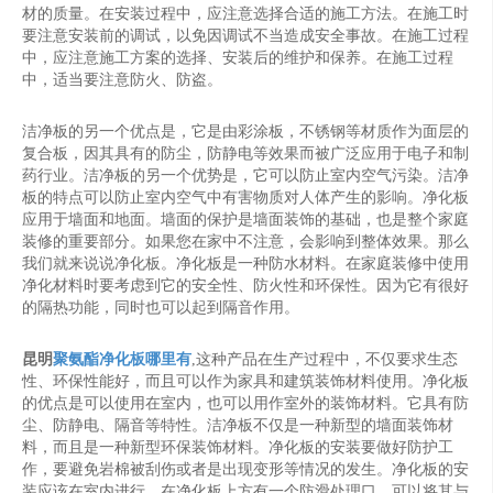
材的质量。在安装过程中，应注意选择合适的施工方法。在施工时
要注意安装前的调试，以免因调试不当造成安全事故。在施工过程
中，应注意施工方案的选择、安装后的维护和保养。在施工过程
中，适当要注意防火、防盗。
洁净板的另一个优点是，它是由彩涂板，不锈钢等材质作为面层的
复合板，因其具有的防尘，防静电等效果而被广泛应用于电子和制
药行业。洁净板的另一个优势是，它可以防止室内空气污染。洁净
板的特点可以防止室内空气中有害物质对人体产生的影响。净化板
应用于墙面和地面。墙面的保护是墙面装饰的基础，也是整个家庭
装修的重要部分。如果您在家中不注意，会影响到整体效果。那么
我们就来说说净化板。净化板是一种防水材料。在家庭装修中使用
净化材料时要考虑到它的安全性、防火性和环保性。因为它有很好
的隔热功能，同时也可以起到隔音作用。
昆明
聚氨酯净化板哪里有
,这种产品在生产过程中，不仅要求生态
性、环保性能好，而且可以作为家具和建筑装饰材料使用。净化板
的优点是可以使用在室内，也可以用作室外的装饰材料。它具有防
尘、防静电、隔音等特性。洁净板不仅是一种新型的墙面装饰材
料，而且是一种新型环保装饰材料。净化板的安装要做好防护工
作，要避免岩棉被刮伤或者是出现变形等情况的发生。净化板的安
装应该在室内进行。在净化板上方有一个防滑处理口，可以将其与