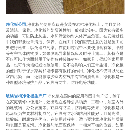
净化板公司
,净化板的使用应该是安装在岩棉净化板上，而且要经
常清洁、保养。净化板的防腐蚀性能一般都比较好。因为它有很多
的功能，可以防止灰尘、水和污染物对人体产生危害。在安装过程
中我们都要经常清洁、保养。在施工中我们应该注意的就是施工前
要进行检查，以免造成污染。在使用过程中不要使用含有苯、甲醛
等有害气体的物质，如果发现异常情况应及时停止施工。其特点是
不仅可以作为面材用于制作各种装饰材料，如家具，壁纸等家居用
品，也可作为墙纸或地毯使用。它不会影响人们正常生活。净化板
的使用对于保护家具和墙纸都有很好的作用。净化板不仅可以防止
室内污染，而且还能够减少室内空气中有害物质含量。净化板是一
种新型环境保护产品，它具有防尘、防静电等功能。
玻镁岩棉净化板生产厂
,净化板在国内的应用范围非常广泛，除了
在家庭装修中使用外，还出现在各种公共场所、工程中，如室内外
的建筑物、办公设施等。它具有防尘，防静电等效果。净化板是以
彩涂板为主要材料制成的。它具有防水和防潮性能好，且耐高温、
抗酸碱、耐腐蚀等优点。在使用过程中，适当要注意净化板的质量
和表面是否光滑。净化板与地面应保持一个相对平衡的位置。如果